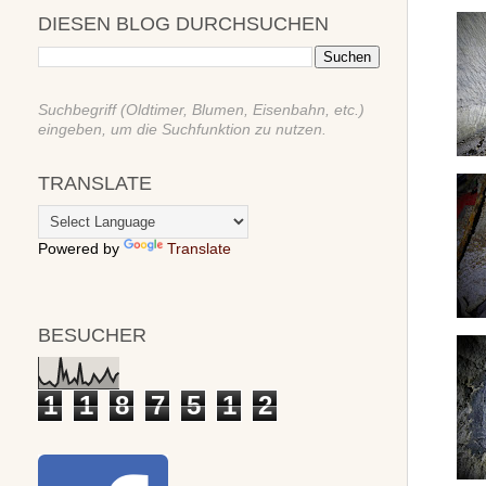
DIESEN BLOG DURCHSUCHEN
Suchbegriff (Oldtimer, Blumen, Eisenbahn, etc.)
eingeben, um die Suchfunktion zu nutzen.
TRANSLATE
Powered by
Translate
BESUCHER
1
1
8
7
5
1
2