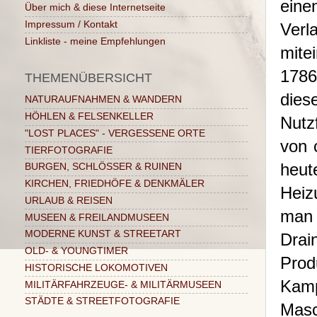
eine
Über mich & diese Internetseite
Impressum / Kontakt
Verl
Linkliste - meine Empfehlungen
mite
1786
THEMENÜBERSICHT
dies
NATURAUFNAHMEN & WANDERN
HÖHLEN & FELSENKELLER
Nutz
"LOST PLACES" - VERGESSENE ORTE
von 
TIERFOTOGRAFIE
heut
BURGEN, SCHLÖSSER & RUINEN
KIRCHEN, FRIEDHÖFE & DENKMÄLER
Heiz
URLAUB & REISEN
man 
MUSEEN & FREILANDMUSEEN
MODERNE KUNST & STREETART
Drai
OLD- & YOUNGTIMER
Pro
HISTORISCHE LOKOMOTIVEN
Kamp
MILITÄRFAHRZEUGE- & MILITÄRMUSEEN
STÄDTE & STREETFOTOGRAFIE
Mas