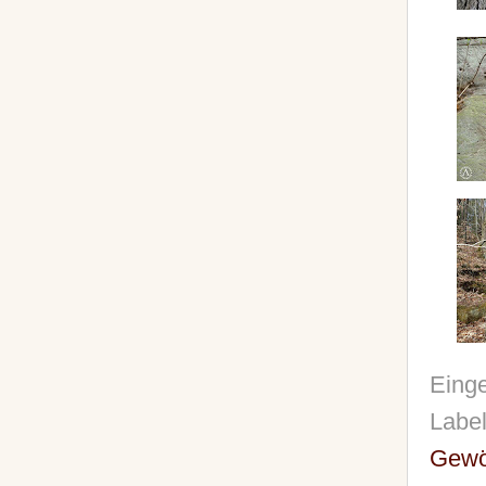
Einge
Labe
Gewö