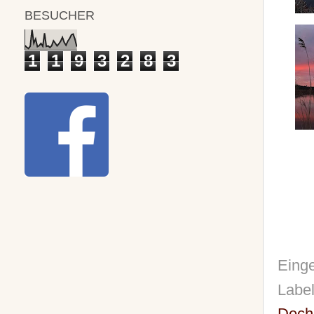
BESUCHER
1
1
9
3
2
8
3
Einge
Labe
Dech