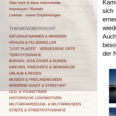
Kame
Über mich & diese Internetseite
Impressum / Kontakt
sich
Linkliste - meine Empfehlungen
erne
wied
THEMENÜBERSICHT
Auc
NATURAUFNAHMEN & WANDERN
HÖHLEN & FELSENKELLER
beso
"LOST PLACES" - VERGESSENE ORTE
der N
TIERFOTOGRAFIE
BURGEN, SCHLÖSSER & RUINEN
KIRCHEN, FRIEDHÖFE & DENKMÄLER
URLAUB & REISEN
MUSEEN & FREILANDMUSEEN
MODERNE KUNST & STREETART
OLD- & YOUNGTIMER
HISTORISCHE LOKOMOTIVEN
MILITÄRFAHRZEUGE- & MILITÄRMUSEEN
STÄDTE & STREETFOTOGRAFIE