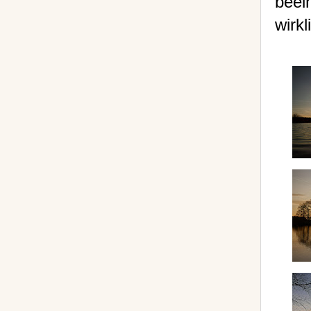
beei
wirk