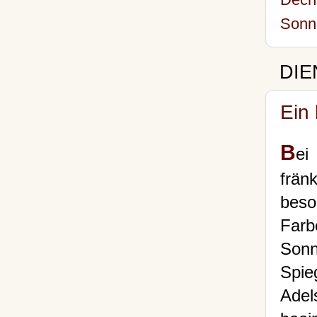
Sonn
DIE
Ein
B
ei
frän
beso
Farb
Son
Spie
Adel