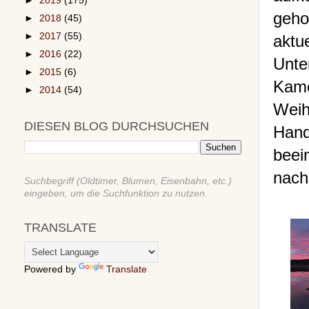
►
2019
(175)
geho
►
2018
(45)
►
2017
(55)
akt
►
2016
(22)
Unte
►
2015
(6)
Kame
►
2014
(54)
Weih
DIESEN BLOG DURCHSUCHEN
Han
beei
nach
Suchbegriff (Oldtimer, Blumen, Eisenbahn, etc.)
eingeben, um die Suchfunktion zu nutzen.
TRANSLATE
Powered by
Translate