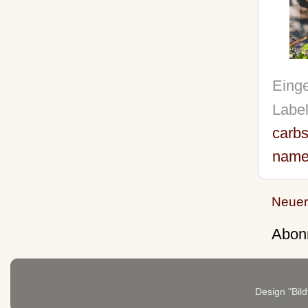
Einge
Labe
carb
name
Neuer
Abon
Design "Bild