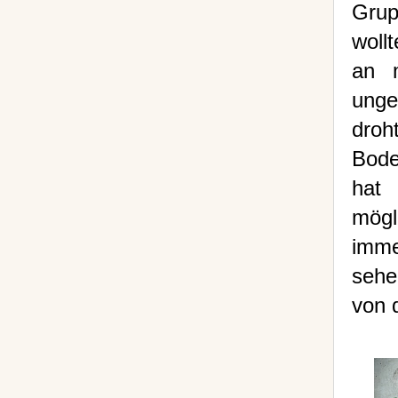
Grup
woll
an 
unge
droh
Bode
hat 
mögl
imme
sehe
von 