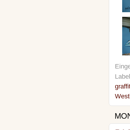
Einge
Labe
graff
West
MON