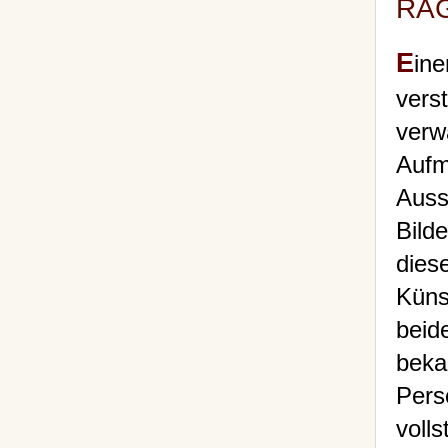
RAG
E
in
vers
verw
Auf
Auss
Bild
die
Küns
beid
beka
Pers
voll