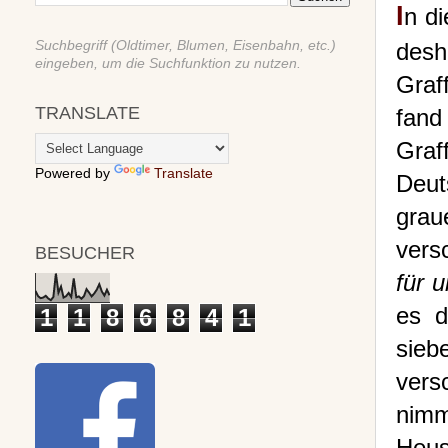
I
n d
Suchbegriff (Oldtimer, Blumen, Eisenbahn, etc.)
desh
eingeben, um die Suchfunktion zu nutzen.
Graff
TRANSLATE
fand
Graf
Powered by
Translate
Deut
gra
vers
BESUCHER
für 
es 
1
1
8
6
8
4
1
sie
vers
nimm
Heus