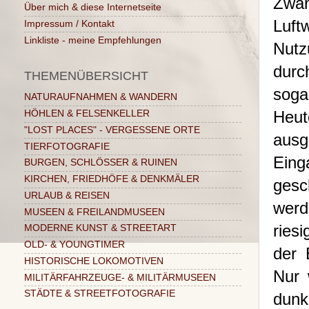
Zwa
Über mich & diese Internetseite
Luft
Impressum / Kontakt
Linkliste - meine Empfehlungen
Nutz
durc
THEMENÜBERSICHT
soga
NATURAUFNAHMEN & WANDERN
Heu
HÖHLEN & FELSENKELLER
"LOST PLACES" - VERGESSENE ORTE
ausg
TIERFOTOGRAFIE
Eing
BURGEN, SCHLÖSSER & RUINEN
KIRCHEN, FRIEDHÖFE & DENKMÄLER
gesc
URLAUB & REISEN
werd
MUSEEN & FREILANDMUSEEN
ries
MODERNE KUNST & STREETART
OLD- & YOUNGTIMER
der 
HISTORISCHE LOKOMOTIVEN
Nur 
MILITÄRFAHRZEUGE- & MILITÄRMUSEEN
STÄDTE & STREETFOTOGRAFIE
dunk