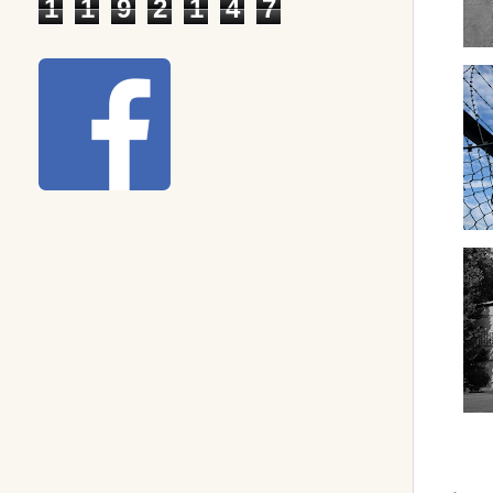
1
1
9
2
1
4
7