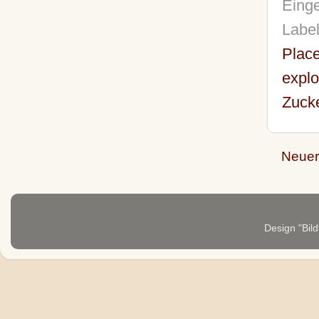
Einge
Labe
Plac
explo
Zucke
Neuer
Design "Bild