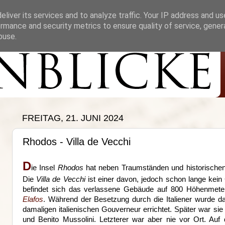
liver its services and to analyze traffic. Your IP address and u
rmance and security metrics to ensure quality of service, gene
buse.
FREITAG, 21. JUNI 2024
Rhodos - Villa de Vecchi
D
ie Insel
Rhodos
hat neben Traumständen und historischen 
Die
Villa de Vecchi
ist einer davon, jedoch schon lange kein G
befindet sich das verlassene Gebäude auf 800 Höhenmet
Elafos
. Während der Besetzung durch die Italiener wurde 
damaligen italienischen Gouverneur errichtet. Später war s
und Benito Mussolini. Letzterer war aber nie vor Ort. Auf