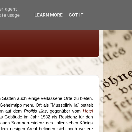
ser-agent
rate usage
LEARN MORE
GOT IT
Stätten auch einige verlassene Orte zu bieten.
eheimtipp mehr. Oft als "Mussolinivilla" betitelt
ern auf dem
Profitis Ilias
, gegenüber vom
Hotel
das Gebäude im Jahr 1932 als Residenz für den
ie auch Sommerresidenz des italienischen Königs
 dem riesigen Areal befinden sich noch weitere