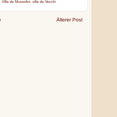
,
Villa de Mussolini
,
villa de Vecchi
e
Älterer Post