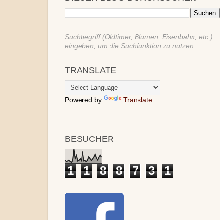
Suchbegriff (Oldtimer, Blumen, Eisenbahn, etc.)
eingeben, um die Suchfunktion zu nutzen.
TRANSLATE
Powered by
Translate
BESUCHER
1
1
8
8
7
3
1