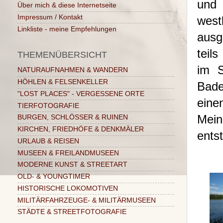
und 
Über mich & diese Internetseite
Impressum / Kontakt
wes
Linkliste - meine Empfehlungen
ausg
teil
THEMENÜBERSICHT
im S
NATURAUFNAHMEN & WANDERN
HÖHLEN & FELSENKELLER
Bade
"LOST PLACES" - VERGESSENE ORTE
eine
TIERFOTOGRAFIE
Mein
BURGEN, SCHLÖSSER & RUINEN
KIRCHEN, FRIEDHÖFE & DENKMÄLER
ents
URLAUB & REISEN
MUSEEN & FREILANDMUSEEN
MODERNE KUNST & STREETART
OLD- & YOUNGTIMER
HISTORISCHE LOKOMOTIVEN
MILITÄRFAHRZEUGE- & MILITÄRMUSEEN
STÄDTE & STREETFOTOGRAFIE