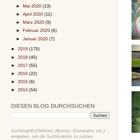
►
Mai 2020
(13)
►
April 2020
(11)
►
März 2020
(9)
►
Februar 2020
(6)
►
Januar 2020
(7)
►
2019
(175)
►
2018
(45)
►
2017
(55)
►
2016
(22)
►
2015
(6)
►
2014
(54)
DIESEN BLOG DURCHSUCHEN
Suchbegriff (Oldtimer, Blumen, Eisenbahn, etc.)
eingeben, um die Suchfunktion zu nutzen.