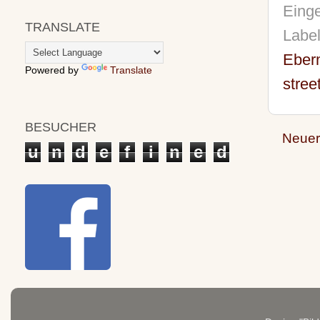
Einge
TRANSLATE
Labe
Eber
Powered by
Translate
stree
BESUCHER
Neuer
u
n
d
e
f
i
n
e
d