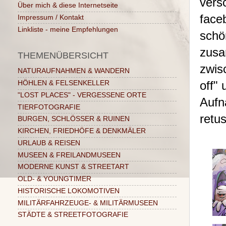
vers
Über mich & diese Internetseite
fac
Impressum / Kontakt
Linkliste - meine Empfehlungen
schö
zus
THEMENÜBERSICHT
zwis
NATURAUFNAHMEN & WANDERN
off"
HÖHLEN & FELSENKELLER
"LOST PLACES" - VERGESSENE ORTE
Aufn
TIERFOTOGRAFIE
retu
BURGEN, SCHLÖSSER & RUINEN
KIRCHEN, FRIEDHÖFE & DENKMÄLER
URLAUB & REISEN
MUSEEN & FREILANDMUSEEN
MODERNE KUNST & STREETART
OLD- & YOUNGTIMER
HISTORISCHE LOKOMOTIVEN
MILITÄRFAHRZEUGE- & MILITÄRMUSEEN
STÄDTE & STREETFOTOGRAFIE