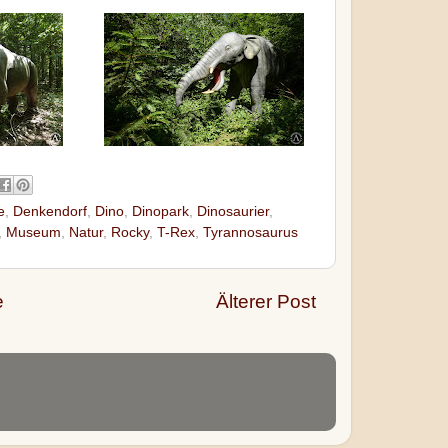
e
,
Denkendorf
,
Dino
,
Dinopark
,
Dinosaurier
,
,
Museum
,
Natur
,
Rocky
,
T-Rex
,
Tyrannosaurus
e
Älterer Post