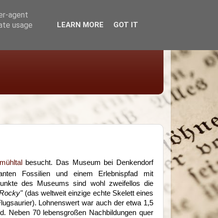
ser-agent
rate usage
LEARN MORE
GOT IT
mühltal
besucht. Das Museum bei Denkendorf
santen Fossilien und einem Erlebnispfad mit
punkte des Museums sind wohl zweifellos die
"Rocky"
(das weltweit einzige echte Skelett eines
Flugsaurier). Lohnenswert war auch der etwa 1,5
ld. Neben 70 lebensgroßen Nachbildungen quer