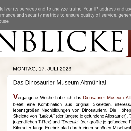
liver its services and to analyze traffic. Your IP address and u
rmance and security metrics to ensure quality of service, gene
buse.
MONTAG, 17. JULI 2023
Das Dinosaurier Museum Altmühltal
V
ergangene Woche habe ich das
Dinosaurier Museum Alt
bietet eine Kombination aus original Skeletten, interes
lebensgroßen Nachbildungen von Dinosauriern. Die Höhe
Skelette von
"Little Al"
(der jüngste je gefundene Allosaurier),
jugendlichen T-Rex) und
"Dracula"
(der größte je gefundene 
Kilometer lange Erlebnispfad durch einen schönen Mischwa