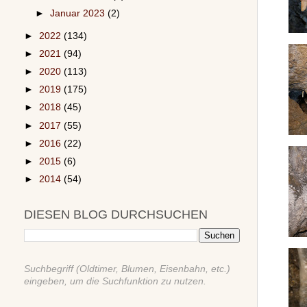
►
Januar 2023
(2)
►
2022
(134)
►
2021
(94)
►
2020
(113)
►
2019
(175)
►
2018
(45)
►
2017
(55)
►
2016
(22)
►
2015
(6)
►
2014
(54)
DIESEN BLOG DURCHSUCHEN
Suchbegriff (Oldtimer, Blumen, Eisenbahn, etc.)
eingeben, um die Suchfunktion zu nutzen.