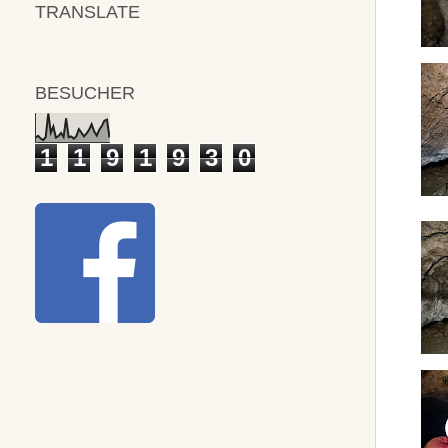
TRANSLATE
BESUCHER
1
1
9
1
9
3
0