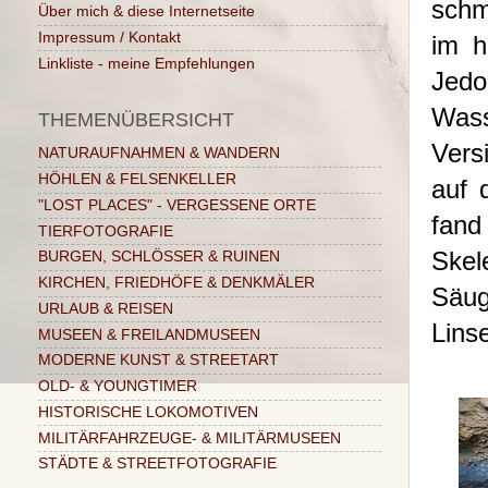
schm
Über mich & diese Internetseite
Impressum / Kontakt
im h
Linkliste - meine Empfehlungen
Jed
Was
THEMENÜBERSICHT
Vers
NATURAUFNAHMEN & WANDERN
HÖHLEN & FELSENKELLER
auf 
"LOST PLACES" - VERGESSENE ORTE
fand
TIERFOTOGRAFIE
Skel
BURGEN, SCHLÖSSER & RUINEN
KIRCHEN, FRIEDHÖFE & DENKMÄLER
Säug
URLAUB & REISEN
Lins
MUSEEN & FREILANDMUSEEN
MODERNE KUNST & STREETART
OLD- & YOUNGTIMER
HISTORISCHE LOKOMOTIVEN
MILITÄRFAHRZEUGE- & MILITÄRMUSEEN
STÄDTE & STREETFOTOGRAFIE