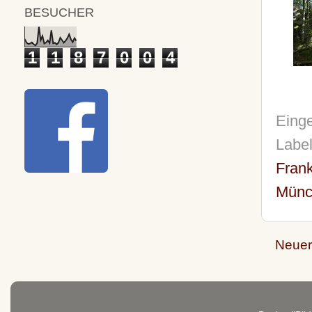
BESUCHER
1
1
8
7
0
0
4
Einge
Labe
Fran
Münc
Neuer