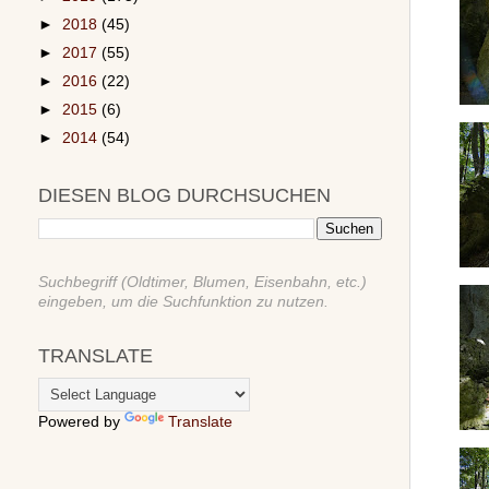
►
2018
(45)
►
2017
(55)
►
2016
(22)
►
2015
(6)
►
2014
(54)
DIESEN BLOG DURCHSUCHEN
Suchbegriff (Oldtimer, Blumen, Eisenbahn, etc.)
eingeben, um die Suchfunktion zu nutzen.
TRANSLATE
Powered by
Translate