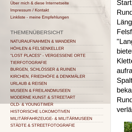
Sta
Über mich & diese Internetseite
Impressum / Kontakt
Rund
Linkliste - meine Empfehlungen
Läng
Fels
THEMENÜBERSICHT
"Lan
NATURAUFNAHMEN & WANDERN
HÖHLEN & FELSENKELLER
bi
"LOST PLACES" - VERGESSENE ORTE
Klet
TIERFOTOGRAFIE
aufr
BURGEN, SCHLÖSSER & RUINEN
KIRCHEN, FRIEDHÖFE & DENKMÄLER
Spal
URLAUB & REISEN
beka
MUSEEN & FREILANDMUSEEN
MODERNE KUNST & STREETART
Rund
OLD- & YOUNGTIMER
verl
HISTORISCHE LOKOMOTIVEN
MILITÄRFAHRZEUGE- & MILITÄRMUSEEN
STÄDTE & STREETFOTOGRAFIE