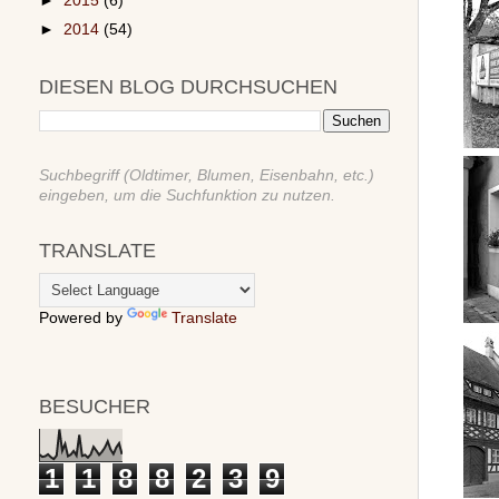
►
2015
(6)
►
2014
(54)
DIESEN BLOG DURCHSUCHEN
Suchbegriff (Oldtimer, Blumen, Eisenbahn, etc.)
eingeben, um die Suchfunktion zu nutzen.
TRANSLATE
Powered by
Translate
BESUCHER
1
1
8
8
2
3
9