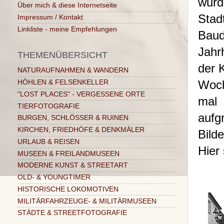
wur
Über mich & diese Internetseite
Sta
Impressum / Kontakt
Linkliste - meine Empfehlungen
Baud
Jahr
THEMENÜBERSICHT
der 
NATURAUFNAHMEN & WANDERN
Woch
HÖHLEN & FELSENKELLER
"LOST PLACES" - VERGESSENE ORTE
mal 
TIERFOTOGRAFIE
aufg
BURGEN, SCHLÖSSER & RUINEN
KIRCHEN, FRIEDHÖFE & DENKMÄLER
Bild
URLAUB & REISEN
Hier 
MUSEEN & FREILANDMUSEEN
MODERNE KUNST & STREETART
OLD- & YOUNGTIMER
HISTORISCHE LOKOMOTIVEN
MILITÄRFAHRZEUGE- & MILITÄRMUSEEN
STÄDTE & STREETFOTOGRAFIE