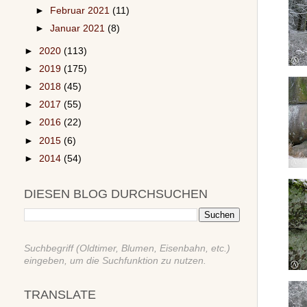
►
Februar 2021
(11)
►
Januar 2021
(8)
►
2020
(113)
►
2019
(175)
►
2018
(45)
►
2017
(55)
►
2016
(22)
►
2015
(6)
►
2014
(54)
DIESEN BLOG DURCHSUCHEN
Suchbegriff (Oldtimer, Blumen, Eisenbahn, etc.)
eingeben, um die Suchfunktion zu nutzen.
TRANSLATE