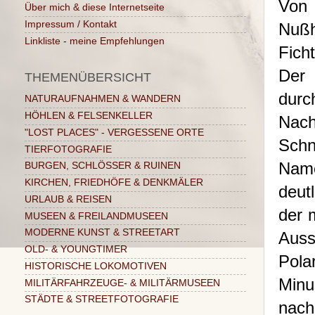
Von 
Über mich & diese Internetseite
Impressum / Kontakt
Nußh
Linkliste - meine Empfehlungen
Fich
Der 
THEMENÜBERSICHT
durc
NATURAUFNAHMEN & WANDERN
HÖHLEN & FELSENKELLER
Nach
"LOST PLACES" - VERGESSENE ORTE
Schn
TIERFOTOGRAFIE
Name
BURGEN, SCHLÖSSER & RUINEN
KIRCHEN, FRIEDHÖFE & DENKMÄLER
deutl
URLAUB & REISEN
der 
MUSEEN & FREILANDMUSEEN
MODERNE KUNST & STREETART
Aus
OLD- & YOUNGTIMER
Pola
HISTORISCHE LOKOMOTIVEN
Minu
MILITÄRFAHRZEUGE- & MILITÄRMUSEEN
STÄDTE & STREETFOTOGRAFIE
nach