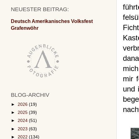
führ
NEUESTER BEITRAG:
fels
Deutsch Amerikanisches Volksfest
Fich
Grafenwöhr
Kast
verb
dana
mich
mir 
und 
BLOG-ARCHIV
bege
►
2026
(19)
nach
►
2025
(39)
►
2024
(51)
►
2023
(63)
►
2022
(134)