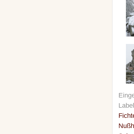
Einge
Labe
Ficht
Nußh