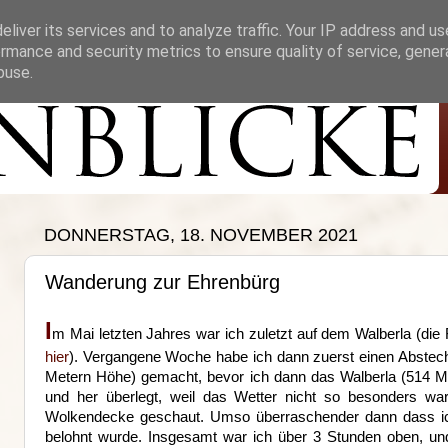
liver its services and to analyze traffic. Your IP address and u
rmance and security metrics to ensure quality of service, gene
buse.
DONNERSTAG, 18. NOVEMBER 2021
Wanderung zur Ehrenbürg
I
m Mai letzten Jahres war ich zuletzt auf dem Walberla (die 
hier
). Vergangene Woche habe ich dann zuerst einen Abstech
Metern Höhe) gemacht, bevor ich dann das Walberla (514 Me
und her überlegt, weil das Wetter nicht so besonders war
Wolkendecke geschaut. Umso überraschender dann dass i
belohnt wurde. Insgesamt war ich über 3 Stunden oben, und