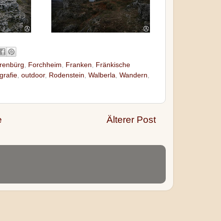
renbürg
,
Forchheim
,
Franken
,
Fränkische
grafie
,
outdoor
,
Rodenstein
,
Walberla
,
Wandern
,
e
Älterer Post