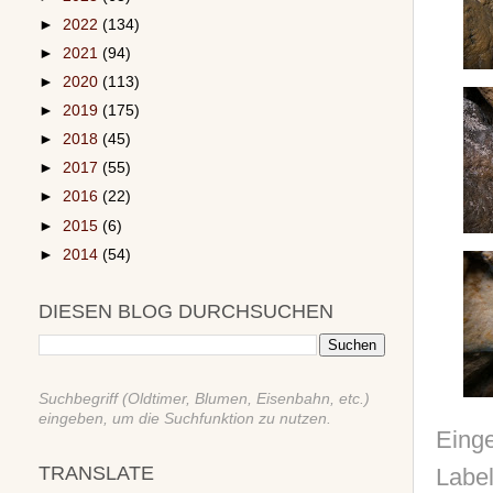
►
2022
(134)
►
2021
(94)
►
2020
(113)
►
2019
(175)
►
2018
(45)
►
2017
(55)
►
2016
(22)
►
2015
(6)
►
2014
(54)
DIESEN BLOG DURCHSUCHEN
Suchbegriff (Oldtimer, Blumen, Eisenbahn, etc.)
eingeben, um die Suchfunktion zu nutzen.
Einge
TRANSLATE
Labe