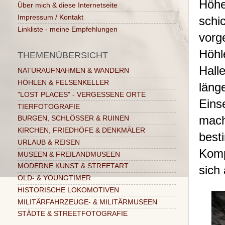
Höhe
Über mich & diese Internetseite
Impressum / Kontakt
schi
Linkliste - meine Empfehlungen
vorg
Höhl
THEMENÜBERSICHT
Hall
NATURAUFNAHMEN & WANDERN
HÖHLEN & FELSENKELLER
län
"LOST PLACES" - VERGESSENE ORTE
Eins
TIERFOTOGRAFIE
mac
BURGEN, SCHLÖSSER & RUINEN
KIRCHEN, FRIEDHÖFE & DENKMÄLER
bes
URLAUB & REISEN
Komp
MUSEEN & FREILANDMUSEEN
MODERNE KUNST & STREETART
sich
OLD- & YOUNGTIMER
HISTORISCHE LOKOMOTIVEN
MILITÄRFAHRZEUGE- & MILITÄRMUSEEN
STÄDTE & STREETFOTOGRAFIE