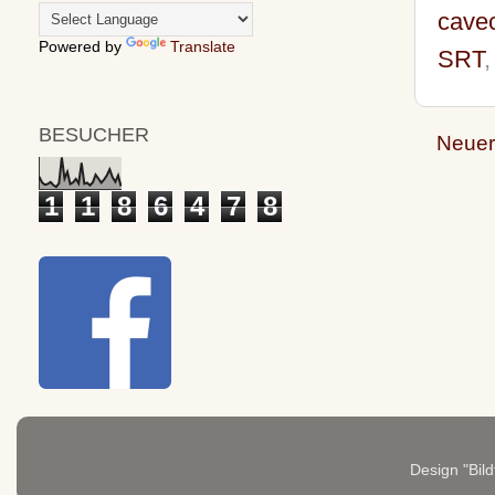
cave
Powered by
Translate
SRT
BESUCHER
Neuer
1
1
8
6
4
7
8
Design "Bild