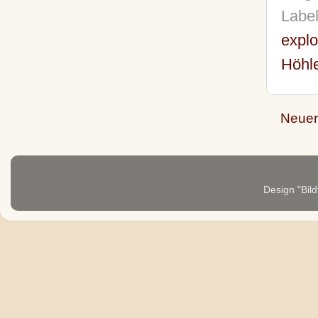
Labe
explo
Höhl
Neuer
Design "Bild