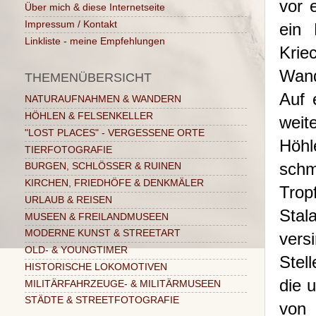
vor 
Über mich & diese Internetseite
Impressum / Kontakt
ein 
Linkliste - meine Empfehlungen
Krie
Wand
THEMENÜBERSICHT
Auf 
NATURAUFNAHMEN & WANDERN
HÖHLEN & FELSENKELLER
weit
"LOST PLACES" - VERGESSENE ORTE
Höhl
TIERFOTOGRAFIE
schm
BURGEN, SCHLÖSSER & RUINEN
KIRCHEN, FRIEDHÖFE & DENKMÄLER
Trop
URLAUB & REISEN
Stal
MUSEEN & FREILANDMUSEEN
MODERNE KUNST & STREETART
vers
OLD- & YOUNGTIMER
Stel
HISTORISCHE LOKOMOTIVEN
die 
MILITÄRFAHRZEUGE- & MILITÄRMUSEEN
STÄDTE & STREETFOTOGRAFIE
von