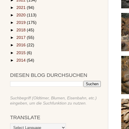
►
2022
(134)
►
2021
(94)
►
2020
(113)
►
2019
(175)
►
2018
(45)
►
2017
(55)
►
2016
(22)
►
2015
(6)
►
2014
(54)
DIESEN BLOG DURCHSUCHEN
Suchbegriff (Oldtimer, Blumen, Eisenbahn, etc.)
eingeben, um die Suchfunktion zu nutzen.
TRANSLATE