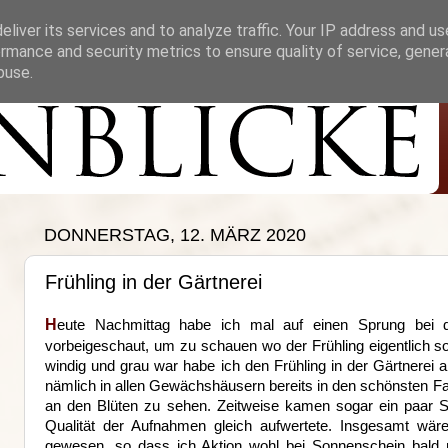
liver its services and to analyze traffic. Your IP address and u
rmance and security metrics to ensure quality of service, gene
buse.
DONNERSTAG, 12. MÄRZ 2020
Frühling in der Gärtnerei
H
eute Nachmittag habe ich mal auf einen Sprung bei
vorbeigeschaut, um zu schauen wo der Frühling eigentlich s
windig und grau war habe ich den Frühling in der Gärtnerei
nämlich in allen Gewächshäusern bereits in den schönsten F
an den Blüten zu sehen. Zeitweise kamen sogar ein paar 
Qualität der Aufnahmen gleich aufwertete. Insgesamt wär
gewesen, so dass ich Aktion wohl bei Sonnenschein bald 