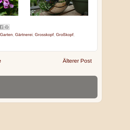
Garten
,
Gärtnerei
,
Grosskopf
,
Großkopf
,
e
Älterer Post