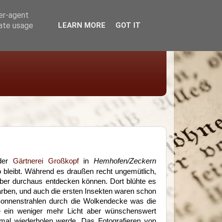
ser-agent
rate usage
LEARN MORE
GOT IT
 der
Gärtnerei Großkopf
in
Hemhofen/Zeckern
o bleibt. Während es draußen recht ungemütlich,
 aber durchaus entdecken können. Dort blühte es
arben, und auch die ersten Insekten waren schon
Sonnenstrahlen durch die Wolkendecke was die
e ein weniger mehr Licht aber wünschenswert
mal wiederholen werde. Das Fotografieren von