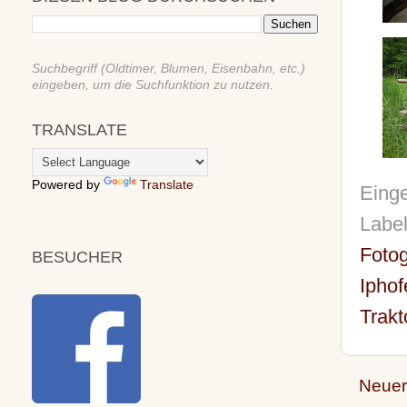
Suchbegriff (Oldtimer, Blumen, Eisenbahn, etc.)
eingeben, um die Suchfunktion zu nutzen.
TRANSLATE
Powered by
Translate
Einge
Labe
Fotog
BESUCHER
Iphof
Trakt
Neuer