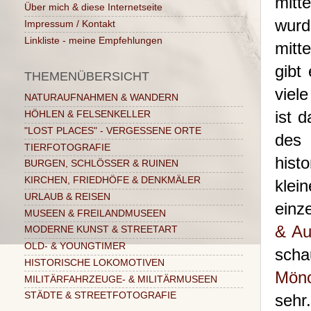
mitt
Über mich & diese Internetseite
wurd
Impressum / Kontakt
Linkliste - meine Empfehlungen
mitt
gibt
THEMENÜBERSICHT
viel
NATURAUFNAHMEN & WANDERN
ist 
HÖHLEN & FELSENKELLER
"LOST PLACES" - VERGESSENE ORTE
des 
TIERFOTOGRAFIE
hist
BURGEN, SCHLÖSSER & RUINEN
KIRCHEN, FRIEDHÖFE & DENKMÄLER
klei
URLAUB & REISEN
einz
MUSEEN & FREILANDMUSEEN
& Au
MODERNE KUNST & STREETART
OLD- & YOUNGTIMER
scha
HISTORISCHE LOKOMOTIVEN
Mön
MILITÄRFAHRZEUGE- & MILITÄRMUSEEN
STÄDTE & STREETFOTOGRAFIE
sehr.