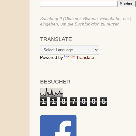
Suchbegriff (Oldtimer, Blumen, Eisenbahn, etc.)
eingeben, um die Suchfunktion zu nutzen.
TRANSLATE
Powered by
Translate
BESUCHER
1
1
8
7
0
0
5