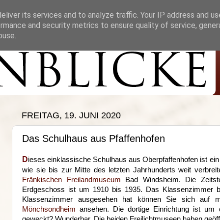
liver its services and to analyze traffic. Your IP address and u
rmance and security metrics to ensure quality of service, gene
buse.
FREITAG, 19. JUNI 2020
Das Schulhaus aus Pfaffenhofen
D
ieses einklassische Schulhaus aus Oberpfaffenhofen ist ein 
wie sie bis zur Mitte des letzten Jahrhunderts weit verbre
Fränkischen Freilandmuseum
Bad Windsheim. Die Zeitste
Erdgeschoss ist um 1910 bis 1935. Das Klassenzimmer be
Klassenzimmer ausgesehen hat können Sie sich auf 
Mönchsondheim
ansehen. Die dortige Einrichtung ist um d
geweckt? Wunderbar. Die beiden Freilichtmuseen haben geöffne