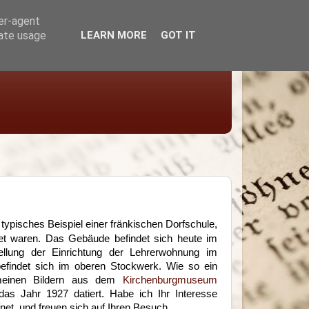
ser-agent
rate usage
LEARN MORE
GOT IT
typisches Beispiel einer fränkischen Dorfschule,
itet waren. Das Gebäude befindet sich heute im
llung der Einrichtung der Lehrerwohnung im
findet sich im oberen Stockwerk. Wie so ein
meinen Bildern aus dem
Kirchenburgmuseum
as Jahr 1927 datiert. Habe ich Ihr Interesse
t, und freuen sich auf Ihren Besuch...