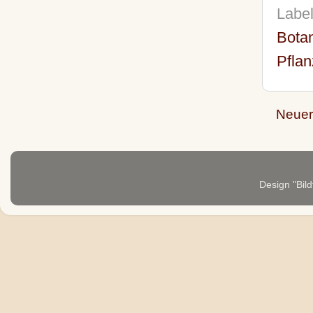
Labe
Botan
Pfla
Neuer
Design "Bild