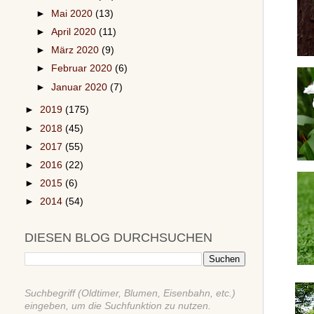
►
Mai 2020
(13)
►
April 2020
(11)
►
März 2020
(9)
►
Februar 2020
(6)
►
Januar 2020
(7)
►
2019
(175)
►
2018
(45)
►
2017
(55)
►
2016
(22)
►
2015
(6)
►
2014
(54)
DIESEN BLOG DURCHSUCHEN
Suchbegriff (Oldtimer, Blumen, Eisenbahn, etc.)
eingeben, um die Suchfunktion zu nutzen.