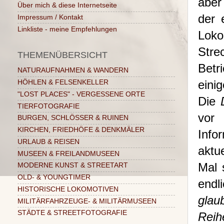
aber
Über mich & diese Internetseite
der 
Impressum / Kontakt
Linkliste - meine Empfehlungen
Loko
Stre
THEMENÜBERSICHT
Betr
NATURAUFNAHMEN & WANDERN
eini
HÖHLEN & FELSENKELLER
"LOST PLACES" - VERGESSENE ORTE
Die
TIERFOTOGRAFIE
vor
BURGEN, SCHLÖSSER & RUINEN
KIRCHEN, FRIEDHÖFE & DENKMÄLER
Info
URLAUB & REISEN
aktu
MUSEEN & FREILANDMUSEEN
Mal 
MODERNE KUNST & STREETART
OLD- & YOUNGTIMER
endl
HISTORISCHE LOKOMOTIVEN
glau
MILITÄRFAHRZEUGE- & MILITÄRMUSEEN
STÄDTE & STREETFOTOGRAFIE
Reih