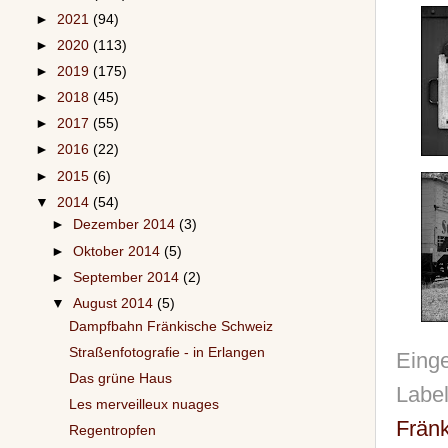
►
2021
(94)
►
2020
(113)
►
2019
(175)
►
2018
(45)
►
2017
(55)
►
2016
(22)
►
2015
(6)
▼
2014
(54)
►
Dezember 2014
(3)
►
Oktober 2014
(5)
►
September 2014
(2)
▼
August 2014
(5)
Dampfbahn Fränkische Schweiz
Straßenfotografie - in Erlangen
Einge
Das grüne Haus
Labe
Les merveilleux nuages
Frän
Regentropfen