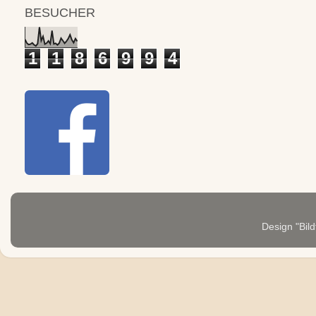
BESUCHER
1
1
8
6
9
9
4
Design "Bild