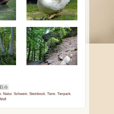
n
,
Natur
,
Schwein
,
Steinbock
,
Tiere
,
Tierpark
,
Wolf