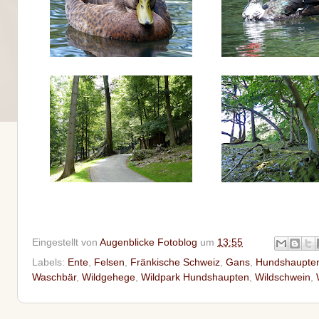
Eingestellt von
Augenblicke Fotoblog
um
13:55
Labels:
Ente
,
Felsen
,
Fränkische Schweiz
,
Gans
,
Hundshaupte
Waschbär
,
Wildgehege
,
Wildpark Hundshaupten
,
Wildschwein
,