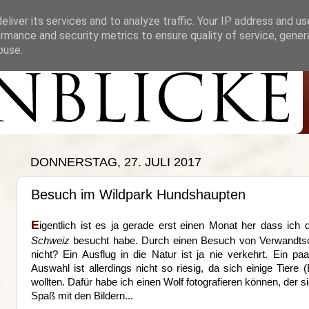
liver its services and to analyze traffic. Your IP address and u
rmance and security metrics to ensure quality of service, gene
buse.
DONNERSTAG, 27. JULI 2017
Besuch im Wildpark Hundshaupten
E
igentlich ist es ja gerade erst einen Monat her dass ich
Schweiz
besucht habe. Durch einen Besuch von Verwandtsc
nicht? Ein Ausflug in die Natur ist ja nie verkehrt. Ein 
Auswahl ist allerdings nicht so riesig, da sich einige Tiere 
wollten. Dafür habe ich einen Wolf fotografieren können, der s
Spaß mit den Bildern...