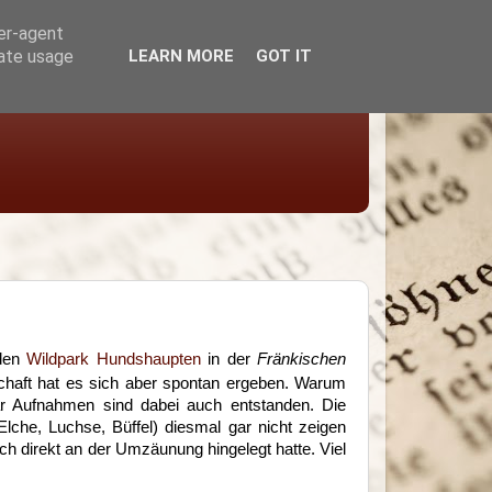
ser-agent
rate usage
LEARN MORE
GOT IT
 den
Wildpark Hundshaupten
in der
Fränkischen
haft hat es sich aber spontan ergeben. Warum
paar Aufnahmen sind dabei auch entstanden. Die
(Elche, Luchse, Büffel) diesmal gar nicht zeigen
ich direkt an der Umzäunung hingelegt hatte. Viel