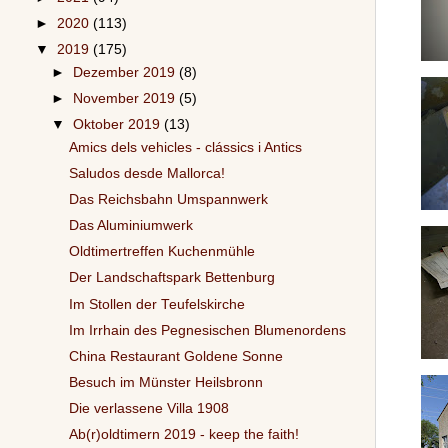
►
2020
(113)
▼
2019
(175)
►
Dezember 2019
(8)
►
November 2019
(5)
▼
Oktober 2019
(13)
Amics dels vehicles - clássics i Antics
Saludos desde Mallorca!
Das Reichsbahn Umspannwerk
Das Aluminiumwerk
Oldtimertreffen Kuchenmühle
Der Landschaftspark Bettenburg
Im Stollen der Teufelskirche
Im Irrhain des Pegnesischen Blumenordens
China Restaurant Goldene Sonne
Besuch im Münster Heilsbronn
Die verlassene Villa 1908
Ab(r)oldtimern 2019 - keep the faith!