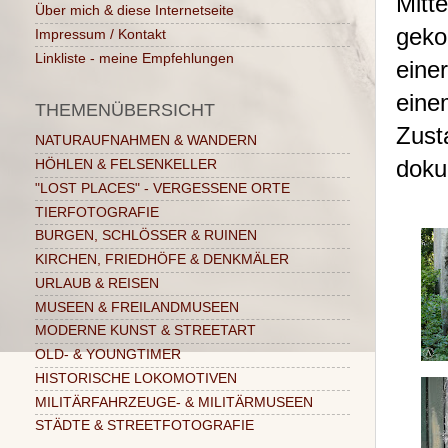
Mitt
Über mich & diese Internetseite
geko
Impressum / Kontakt
Linkliste - meine Empfehlungen
eine
eine
THEMENÜBERSICHT
Zust
NATURAUFNAHMEN & WANDERN
doku
HÖHLEN & FELSENKELLER
"LOST PLACES" - VERGESSENE ORTE
TIERFOTOGRAFIE
BURGEN, SCHLÖSSER & RUINEN
KIRCHEN, FRIEDHÖFE & DENKMÄLER
URLAUB & REISEN
MUSEEN & FREILANDMUSEEN
MODERNE KUNST & STREETART
OLD- & YOUNGTIMER
HISTORISCHE LOKOMOTIVEN
MILITÄRFAHRZEUGE- & MILITÄRMUSEEN
STÄDTE & STREETFOTOGRAFIE