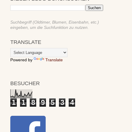
Suchbegriff (Oldtimer, Blumen, Eisenbahn, etc.)
eingeben, um die Suchfunktion zu nutzen.
TRANSLATE
Powered by
Translate
BESUCHER
1
1
8
9
5
3
4