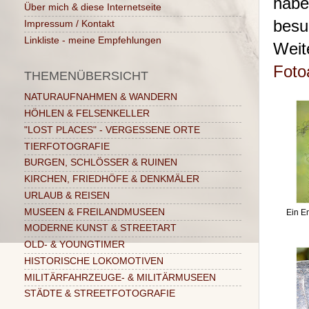
habe
Über mich & diese Internetseite
besu
Impressum / Kontakt
Linkliste - meine Empfehlungen
Weit
Foto
THEMENÜBERSICHT
NATURAUFNAHMEN & WANDERN
HÖHLEN & FELSENKELLER
"LOST PLACES" - VERGESSENE ORTE
TIERFOTOGRAFIE
BURGEN, SCHLÖSSER & RUINEN
KIRCHEN, FRIEDHÖFE & DENKMÄLER
URLAUB & REISEN
MUSEEN & FREILANDMUSEEN
Ein E
MODERNE KUNST & STREETART
OLD- & YOUNGTIMER
HISTORISCHE LOKOMOTIVEN
MILITÄRFAHRZEUGE- & MILITÄRMUSEEN
STÄDTE & STREETFOTOGRAFIE