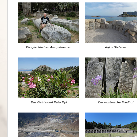
Die griechischen Ausgrabungen
Agios Stefanos
Das Geisterdorf Palio Pyli
Der muslimische Friedhof