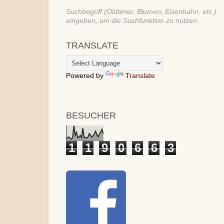
Suchbegriff (Oldtimer, Blumen, Eisenbahn, etc.)
eingeben, um die Suchfunktion zu nutzen.
TRANSLATE
Powered by
Translate
BESUCHER
1
1
9
0
6
6
3