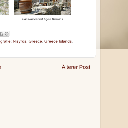
Das Ruinendorf Agios Dimitrios
grafie; Nisyros
,
Greece
,
Greece Islands
,
e
Älterer Post