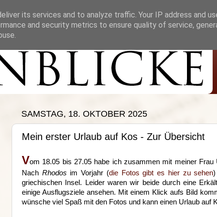
liver its services and to analyze traffic. Your IP address and u
rmance and security metrics to ensure quality of service, gene
buse.
SAMSTAG, 18. OKTOBER 2025
Mein erster Urlaub auf Kos - Zur Übersicht
V
om 18.05 bis 27.05 habe ich zusammen mit meiner Frau U
Nach
Rhodos
im Vorjahr (
die Fotos gibt es hier zu sehen
)
griechischen Insel. Leider waren wir beide durch eine Erk
einige Ausflugsziele ansehen. Mit einem Klick aufs Bild k
wünsche viel Spaß mit den Fotos und kann einen Urlaub auf 