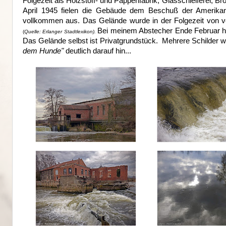
Folgezeit als Holzstoff- und Pappenfabrik, Glasschleiferei, B
April 1945 fielen die Gebäude dem Beschuß der Amerika
vollkommen aus. Das Gelände wurde in der Folgezeit von 
Bei meinem Abstecher Ende Februar ha
(
Quelle: Erlanger Stadtlexikon).
Das Gelände selbst ist Privatgrundstück. Mehrere Schilder 
dem Hunde"
deutlich darauf hin...