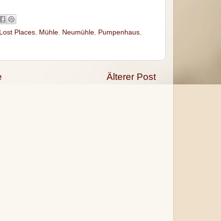
Lost Places
,
Mühle
,
Neumühle
,
Pumpenhaus
,
e
Älterer Post