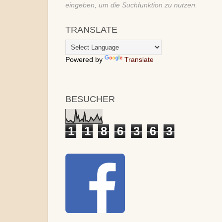
eingeben, um die Suchfunktion zu nutzen.
TRANSLATE
Powered by
Translate
BESUCHER
1
1
8
6
3
6
3