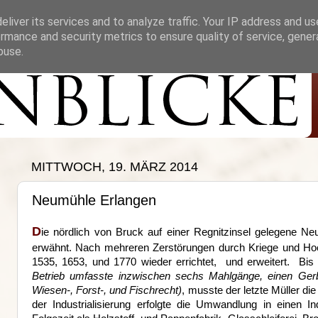
liver its services and to analyze traffic. Your IP address and u
rmance and security metrics to ensure quality of service, gene
buse.
MITTWOCH, 19. MÄRZ 2014
Neumühle Erlangen
D
ie nördlich von Bruck auf einer Regnitzinsel gelegene N
erwähnt. Nach mehreren Zerstörungen durch Kriege und Ho
1535, 1653, und 1770 wieder errichtet, und erweitert. Bis
Betrieb umfasste inzwischen sechs Mahlgänge, einen Ger
Wiesen-, Forst-, und Fischrecht)
, musste der letzte Müller d
der Industrialisierung erfolgte die Umwandlung in einen I