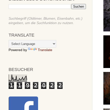
Suchbegriff (Oldtimer, Blumen, Eisenbahn, etc.)
eingeben, um die Suchfunktion zu nutzen.
TRANSLATE
Powered by
Translate
BESUCHER
1
1
9
2
0
2
2