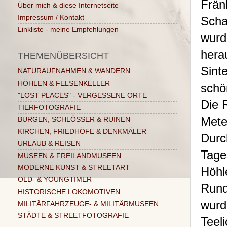
Frä
Über mich & diese Internetseite
Impressum / Kontakt
Scha
Linkliste - meine Empfehlungen
wurd
hera
THEMENÜBERSICHT
Sint
NATURAUFNAHMEN & WANDERN
HÖHLEN & FELSENKELLER
schö
"LOST PLACES" - VERGESSENE ORTE
Die 
TIERFOTOGRAFIE
Mete
BURGEN, SCHLÖSSER & RUINEN
KIRCHEN, FRIEDHÖFE & DENKMÄLER
Durc
URLAUB & REISEN
Tage
MUSEEN & FREILANDMUSEEN
MODERNE KUNST & STREETART
Höhl
OLD- & YOUNGTIMER
Rund
HISTORISCHE LOKOMOTIVEN
wurd
MILITÄRFAHRZEUGE- & MILITÄRMUSEEN
STÄDTE & STREETFOTOGRAFIE
Teel