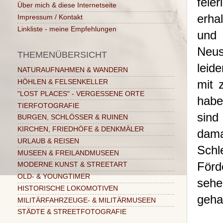
feie
Über mich & diese Internetseite
erha
Impressum / Kontakt
Linkliste - meine Empfehlungen
und 
Neus
THEMENÜBERSICHT
leid
NATURAUFNAHMEN & WANDERN
mit 
HÖHLEN & FELSENKELLER
"LOST PLACES" - VERGESSENE ORTE
habe
TIERFOTOGRAFIE
sin
BURGEN, SCHLÖSSER & RUINEN
KIRCHEN, FRIEDHÖFE & DENKMÄLER
dam
URLAUB & REISEN
Sch
MUSEEN & FREILANDMUSEEN
Förd
MODERNE KUNST & STREETART
OLD- & YOUNGTIMER
sehe
HISTORISCHE LOKOMOTIVEN
geha
MILITÄRFAHRZEUGE- & MILITÄRMUSEEN
STÄDTE & STREETFOTOGRAFIE