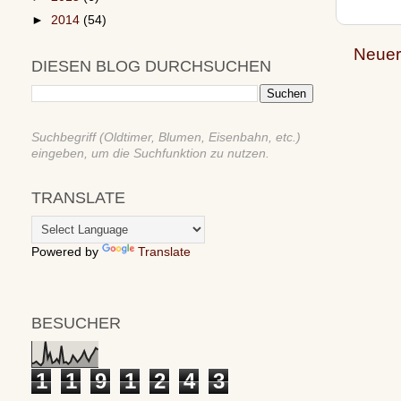
►
2014
(54)
Neuer
DIESEN BLOG DURCHSUCHEN
Suchbegriff (Oldtimer, Blumen, Eisenbahn, etc.)
eingeben, um die Suchfunktion zu nutzen.
TRANSLATE
Powered by
Translate
BESUCHER
1
1
9
1
2
4
3