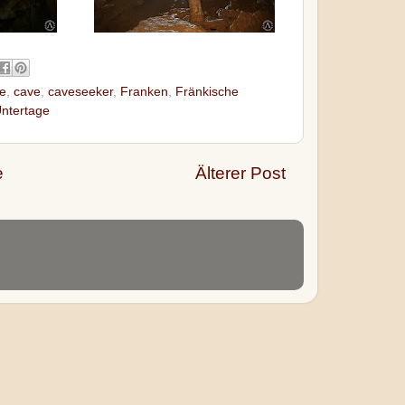
e
,
cave
,
caveseeker
,
Franken
,
Fränkische
ntertage
e
Älterer Post