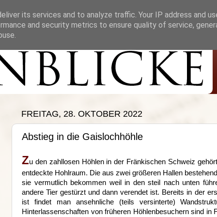
liver its services and to analyze traffic. Your IP address and u
rmance and security metrics to ensure quality of service, gene
buse.
FREITAG, 28. OKTOBER 2022
Abstieg in die Gaislochhöhle
Z
u den zahllosen Höhlen in der Fränkischen Schweiz gehört
entdeckte Hohlraum. Die aus zwei größeren Hallen bestehend
sie vermutlich bekommen weil in den steil nach unten führ
andere Tier gestürzt und dann verendet ist. Bereits in der er
ist findet man ansehnliche (teils versinterte) Wandstru
Hinterlassenschaften von früheren Höhlenbesuchern sind in