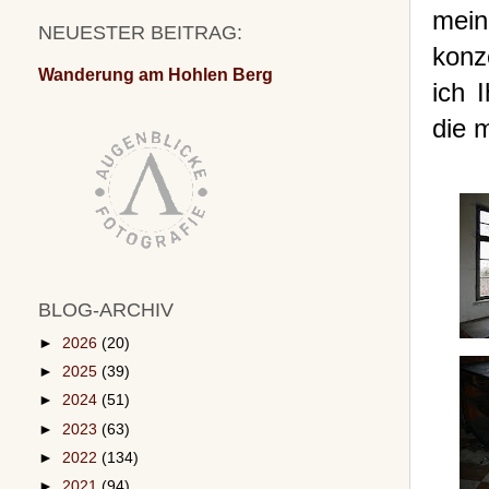
mei
NEUESTER BEITRAG:
konz
Wanderung am Hohlen Berg
ich 
die m
BLOG-ARCHIV
►
2026
(20)
►
2025
(39)
►
2024
(51)
►
2023
(63)
►
2022
(134)
►
2021
(94)