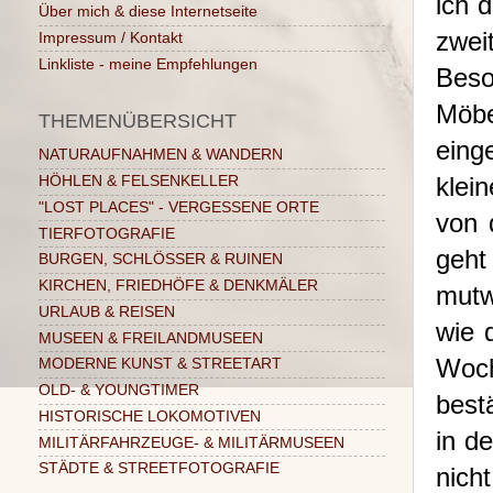
ich 
Über mich & diese Internetseite
zwei
Impressum / Kontakt
Linkliste - meine Empfehlungen
Beso
Möb
THEMENÜBERSICHT
eing
NATURAUFNAHMEN & WANDERN
klei
HÖHLEN & FELSENKELLER
"LOST PLACES" - VERGESSENE ORTE
von 
TIERFOTOGRAFIE
geht
BURGEN, SCHLÖSSER & RUINEN
KIRCHEN, FRIEDHÖFE & DENKMÄLER
mutw
URLAUB & REISEN
wie 
MUSEEN & FREILANDMUSEEN
Woch
MODERNE KUNST & STREETART
OLD- & YOUNGTIMER
best
HISTORISCHE LOKOMOTIVEN
in d
MILITÄRFAHRZEUGE- & MILITÄRMUSEEN
STÄDTE & STREETFOTOGRAFIE
nich