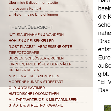
Baum
Über mich & diese Internetseite
beei
Impressum / Kontakt
Linkliste - meine Empfehlungen
die 
schö
THEMENÜBERSICHT
nahe
NATURAUFNAHMEN & WANDERN
Dra
HÖHLEN & FELSENKELLER
"LOST PLACES" - VERGESSENE ORTE
ents
TIERFOTOGRAFIE
Euro
BURGEN, SCHLÖSSER & RUINEN
auße
KIRCHEN, FRIEDHÖFE & DENKMÄLER
URLAUB & REISEN
gibt
MUSEEN & FREILANDMUSEEN
"El 
MODERNE KUNST & STREETART
OLD- & YOUNGTIMER
Das 
HISTORISCHE LOKOMOTIVEN
MILITÄRFAHRZEUGE- & MILITÄRMUSEEN
STÄDTE & STREETFOTOGRAFIE