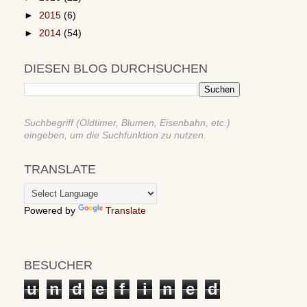
►
2015
(6)
►
2014
(54)
DIESEN BLOG DURCHSUCHEN
Suchbegriff (Oldtimer, Blumen, Eisenbahn, etc.)
eingeben, um die Suchfunktion zu nutzen.
TRANSLATE
Powered by
Translate
BESUCHER
u
n
d
e
f
i
n
e
d