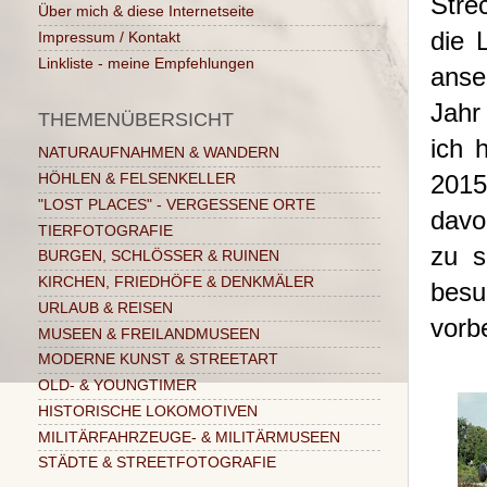
Stre
Über mich & diese Internetseite
die 
Impressum / Kontakt
Linkliste - meine Empfehlungen
anse
Jahr
THEMENÜBERSICHT
ich 
NATURAUFNAHMEN & WANDERN
2015
HÖHLEN & FELSENKELLER
"LOST PLACES" - VERGESSENE ORTE
davo
TIERFOTOGRAFIE
zu s
BURGEN, SCHLÖSSER & RUINEN
KIRCHEN, FRIEDHÖFE & DENKMÄLER
bes
URLAUB & REISEN
vorb
MUSEEN & FREILANDMUSEEN
MODERNE KUNST & STREETART
OLD- & YOUNGTIMER
HISTORISCHE LOKOMOTIVEN
MILITÄRFAHRZEUGE- & MILITÄRMUSEEN
STÄDTE & STREETFOTOGRAFIE