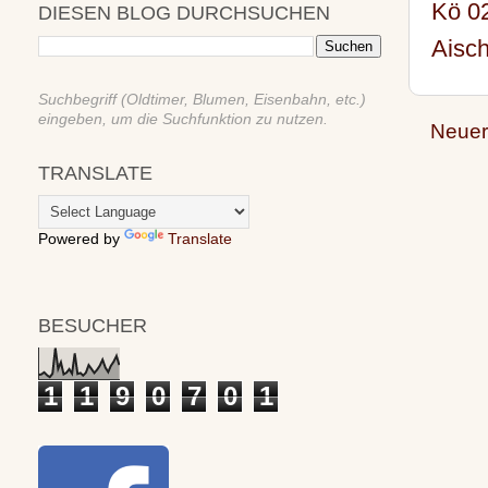
Kö 0
DIESEN BLOG DURCHSUCHEN
Aisc
Suchbegriff (Oldtimer, Blumen, Eisenbahn, etc.)
eingeben, um die Suchfunktion zu nutzen.
Neuer
TRANSLATE
Powered by
Translate
BESUCHER
1
1
9
0
7
0
1